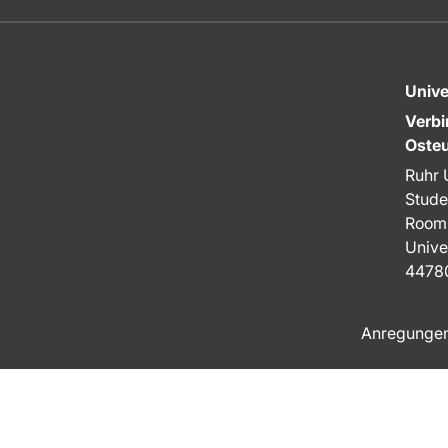
Unive
Verb
Osteu
Ruhr 
Stude
Room
Univer
4478
Anregunge
Zum Seitenanfang