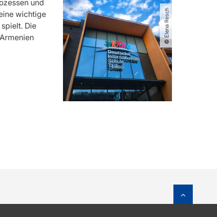
rozessen und
© Elena Resch
eine wichtige
 spielt. Die
d Armenien
Zum Sei