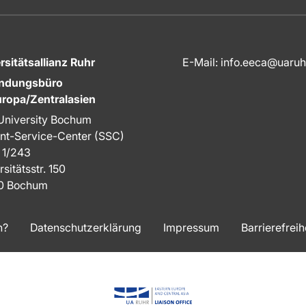
rsitätsallianz Ruhr
E-Mail: info.eeca@uaruh
indungsbüro
ropa/Zentralasien
University Bochum
nt-Service-Center (SSC)
 1/243
sitätsstr. 150
0 Bochum
n?
Datenschutzerklärung
Impressum
Barrierefreih