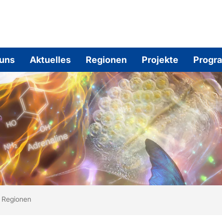
 uns
Aktuelles
Regionen
Projekte
Progr
ind hier:
rtseite
Regionen